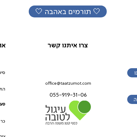
🤍 תורמים באהבה 🤍
צרו איתנו קשר
או
ו
סיפ
office@taatzumot.com
התנ
055-919-31-06
ה
פעי
כרט
צור