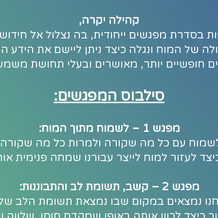
קהילה יקרה,
ות בסדרת מפגשים ייחודית, בה נצלול אל חידוש
לה של המוח ונגלה כיצד ניתן ליישם את הידע הח
ם חופשיים יותר, מאושרים ובעלי תחושת משמע
סילבוס המפגשים:
מפגש 1 – לשמוח מתוך המוח:
שמוח עם כל מה שקורה ולמרות כל מה שקורה.
יצד לעזור למוח לייצר עבורנו שמחה פנימית אות
מפגש 2 – קשב, תשומת לב והתבוננות:
נו נמצאים במקום שבו נמצאת תשומת הלב שלנ
 כיצד לכוון אותה באופן שמקדם חוסן, שלווה וחי