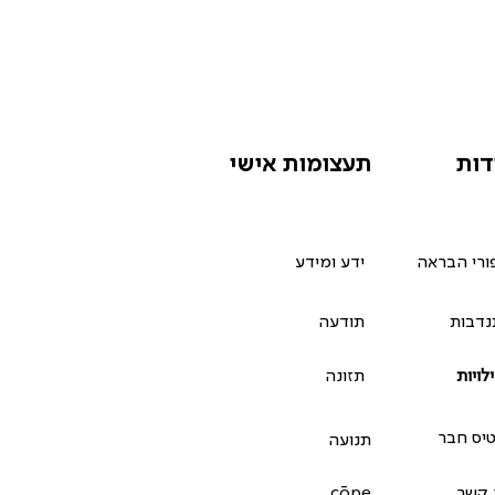
דות
תעצומות אישי
ורי הבראה
ידע ומידע
דבות
ת
ודעה
לויות
תזונה
יס חבר
תנועה
 קשר
ōpe
c