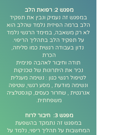
מפגש 2: רפואת הלב
במפגש זה נעמיק ונבין את תפקיד
הלב ברמה הפיזית נלמד שהלב הוא
לא רק משאבה, במימד הרגשי נלמד
על תפקיד הלב בתהליך הריפוי.
נדון בעבודה רגשית כמו סליחה,
הכרת
תודה וחיבור לאהבה פנימית
נכיר את היתרונות של טכניקות
לטיפול רגשי כגון : נשימה מעגלית
ונשימה מודעת , מסע רגשי, שטיפה
אנרגטית , שחרור כעסים, קונסטלציה
משפחתית.
מפגש 3: חיבור לרוח
במפגש זה נתמקד בהשפעת
המחשבות על תהליך ריפוי, נלמד על