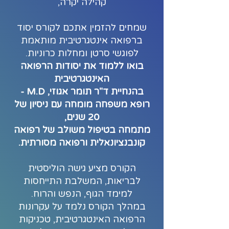
קהילה יקרה,
שמחים להזמין אתכם לקורס יסוד
ברפואה אינטגרטיבית מותאמת
לפוגשי סרטן ומחלות כרוניות.
בואו ללמוד את יסודות הרפואה
האינטגרטיבית
בהנחיית ד"ר תומר אגוזי, M.D -
רופא משפחה מומחה עם ניסיון של
20 שנים,
מתמחה בטיפול משולב של רפואה
קונבנציונאלית ורפואה מסורתית.
הקורס מציע גישה הוליסטית
לבריאות, המשלבת התייחסות
למימד הגוף, הנפש והרוח.
במהלך הקורס נלמד על עקרונות
הרפואה האינטגרטיבית, טכניקות