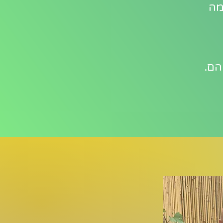
מה
הם.