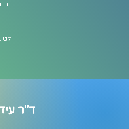
המפ
לטוב
ד"ר עיד