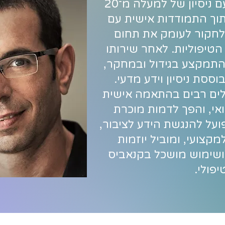
מומחה לקנאביס רפואי עם ניסיון של למעלה מ־20
וך התמודדות אישית עם
לחקור לעומק את תחום
טיפוליות. לאחר שירותו
התמקצע בגידול ובמחקר,
ססת ניסיון וידע מדעי.
לים רבים בהתאמה אישית
אי, והפך לדמות מוכרת
על להנגשת הידע לציבור,
מקצועי, ומוביל יוזמות
שימוש מושכל בקנאביס
יפולי.