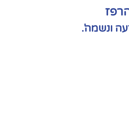
הרפז
ה ונשמה'.