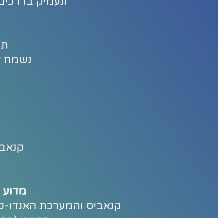
ונעמיק בדרכים 
תו
נשמח ל
קנאבי
מדוע ק
קנאביס והמערכת האנדו-קנ