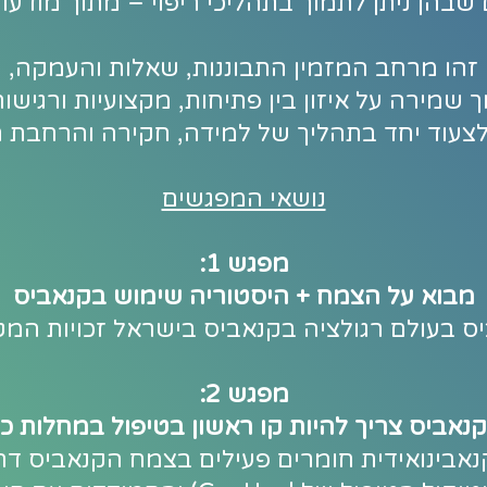
שבהן ניתן לתמוך בתהליכי ריפוי – מתוך מודעות
זהו מרחב המזמין התבוננות, שאלות והעמקה,
ך שמירה על איזון בין פתיחות, מקצועיות ורגישות
צעוד יחד בתהליך של למידה, חקירה והרחבת ת
​נושאי המפגשים
מפגש 1:
מבוא על הצמח + היסטוריה שימוש בקנאביס
ס בעולם רגולציה בקנאביס בישראל זכויות המט
מפגש
2:
נאביס צריך להיות קו ראשון בטיפול במחלות כר
אבינואידית חומרים פעילים בצמח הקנאביס דרכ