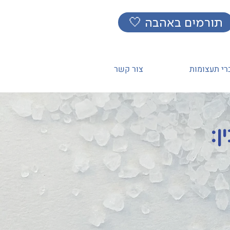
🤍 תורמים באהבה
רי תעצומות
צור קשר
ן: