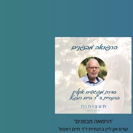
'הרפואה מבפנים'
קורס און ליין בהנחיית ד"ר חיים רוזנטל