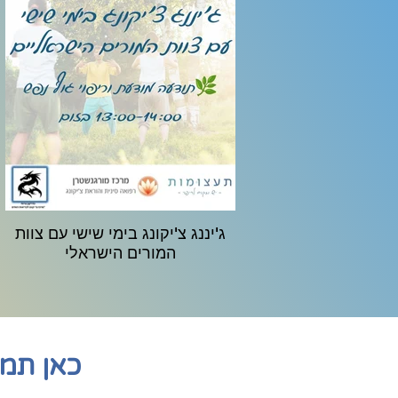
ג'יננג צ'יקונג בימי שישי עם צוות
המורים הישראלי
כאן תמצ