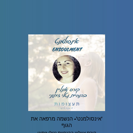
'אינסולמנט'- הנשמה מרפאה את
הגוף
קורס אוןליין בהנחיית נטלי זיתוני