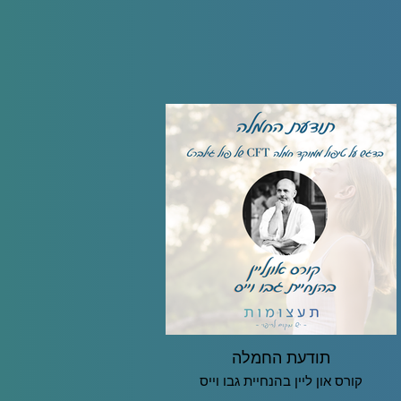
תודעת החמלה
קורס און ליין בהנחיית גבו וייס