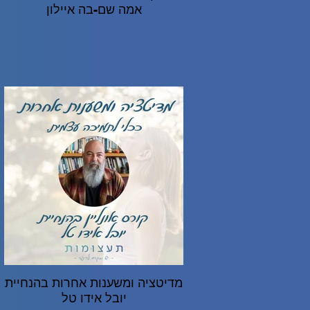
אמה שם-בה איילון
מדיטציה ומשענות אחרות בהנחיית
יובל אידו טל