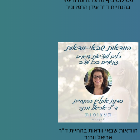
פסילוסיבין- מדע תודעה וריפוי
בהנחיית ד"ר עידן הרפז וניר
יופטרו
הוודאות שבאי וודאות בהחיית ד"ר
אריאל וורנר