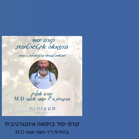
קורס יסוד ברפואה אינטגרטיבית
בהחיית ד"ר תומר אגוזי M.D