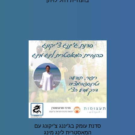
בהנחיית רחל לויתן
סדנת עומק בג'יננג צ'יקונג עם
המאסטרית לינג מינג