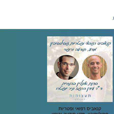
קנאביס רפואי ופטריות