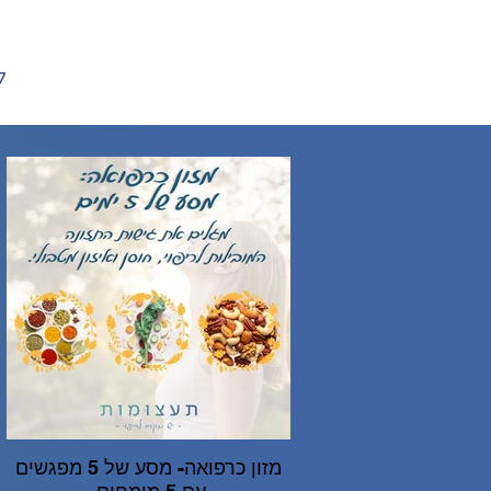
ל
מזון כרפואה- מסע של 5 מפגשים