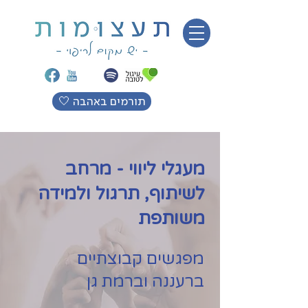
🤍 תורמים באהבה
מעגלי ליווי - מרחב
לשיתוף, תרגול ולמידה
משותפת
מפגשים קבוצתיים
ברעננה וברמת גן