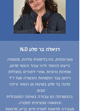
דניאלה בר סלע
N.D​
נטורופתית, והרבליסטית קלינית, מתמחה
בייעוץ תזונתי וליווי עבור פוגשי סרטן,
ומחלות כרוניות .אחרי לימודים במכללת
רידמן עבר התמחות והכשרה אצל ד״ר
פנינה בר סלע בשיטת אן ויגמור וריפוי
טבעי.
בהכשרתה גם עבודה בשיטה המטבולית
והתאמה ספציפית למקרה.
מעבירה סדנאות לאורח חיים בריא, סדנאות