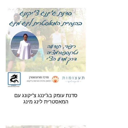
סדנת עומק בג'יננג צ'יקונג עם
המאסטרית לינג מינג