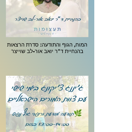
המוח, הגוף והתודעה: סדרת הרצאות
בהנחיית ד"ר יואב אור-לב שוייצר