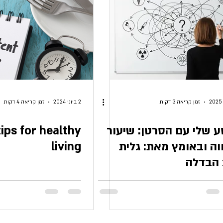
ספרים רפואה טבעית ואינטגרטיבית
ספרי מודעות
ספרי מדיטצ
ספרים באנגלית
חמישה כוכבים
ארבעה כוכבים
שלושה 
זמן קריאה 3 דקות
2 ביוני 2024
זמן קריאה 4 דקות
 שלי עם הסרטן: שיעור
ips for healthy
וה ובאומץ מאת: גלית
living
הבדלה