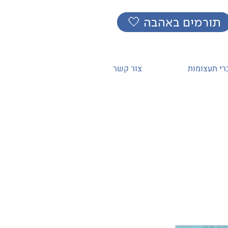
🤍 תורמים באהבה
רי תעצומות
צור קשר
נית
תנועה