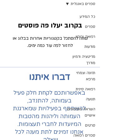
ספרים באנגלית
כל המידע
בקרוב יעלו פה פוסטים
ספרים
רפואה וריפוי
שווה להסתכל בקטגוריות אחרות בבלוג או
לחזור לפה עוד כמה ימים.
מודעות
מדיטציה ודמיון
מודרך
תזונה וצמחי
דברו איתנו
מרפא
רפואה סינית
באפשרותכם לקחת חלק פעיל
תנועה
בעמותה, להתנדב,
להשתתף בפעילויות שמארגנת
השראה מסיפורים
אישיים
העמותה וליהנות מהטבות
המיועדות לחברי תעצומות.
סרטים
אנחנו זמינים לתת מענה לכל
ספרים רפואה
שאלה.