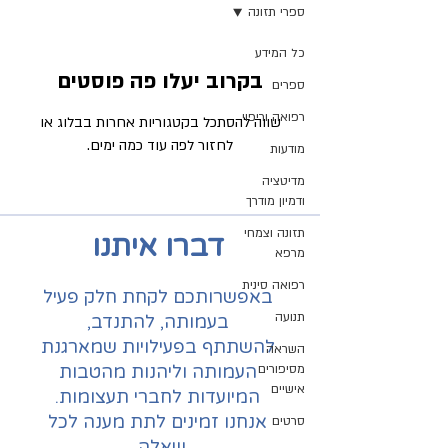
ספרי תזונה
כל המידע
בקרוב יעלו פה פוסטים
ספרים
רפואה וריפוי
שווה להסתכל בקטגוריות אחרות בבלוג או
לחזור לפה עוד כמה ימים.
מודעות
מדיטציה
ודמיון מודרך
תזונה וצמחי
דברו איתנו
מרפא
רפואה סינית
באפשרותכם לקחת חלק פעיל
תנועה
בעמותה, להתנדב,
להשתתף בפעילויות שמארגנת
השראה
מסיפורים
העמותה וליהנות מהטבות
אישיים
המיועדות לחברי תעצומות.
אנחנו זמינים לתת מענה לכל
סרטים
שאלה.